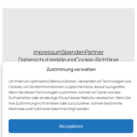
Impressum
Spenden
Partner
Datenschutzerklärung
Cookie-Richtlinie
Statuten
Zustimmung verwalten
Um Ihnen ein optimales Erlebnis zu bieten, verwenden wir Technologien wie
Cookies, um Geräteinformationen zu speichern bzw. darauf zuzugreifen.
Wenn Sie diesen Technologien zustimmen, können wir Daten wie das
sponsert das Hosting
Surfverhalten oder eindeutige IDs auf dieser Website verarbeiten. Wenn Sie
Ihre Zustimmung nicht erteilen oder zurückziehen, können bestimmte
Merkmale und Funktionen beeinträchtigt werden.
Akzeptieren