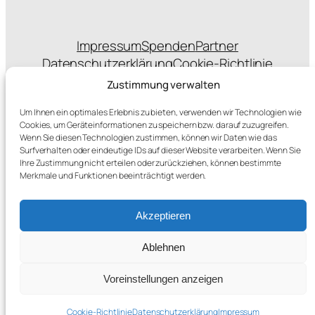
Impressum
Spenden
Partner
Datenschutzerklärung
Cookie-Richtlinie
Statuten
Zustimmung verwalten
Um Ihnen ein optimales Erlebnis zu bieten, verwenden wir Technologien wie
Cookies, um Geräteinformationen zu speichern bzw. darauf zuzugreifen.
Wenn Sie diesen Technologien zustimmen, können wir Daten wie das
sponsert das Hosting
Surfverhalten oder eindeutige IDs auf dieser Website verarbeiten. Wenn Sie
Ihre Zustimmung nicht erteilen oder zurückziehen, können bestimmte
Merkmale und Funktionen beeinträchtigt werden.
Akzeptieren
Ablehnen
hat gespendet
Voreinstellungen anzeigen
Cookie-Richtlinie
Datenschutzerklärung
Impressum