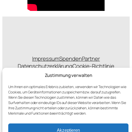
Impressum
Spenden
Partner
Datenschutzerklärung
Cookie-Richtlinie
Statuten
Zustimmung verwalten
Um Ihnen ein optimales Erlebnis zu bieten, verwenden wir Technologien wie
Cookies, um Geräteinformationen zu speichern bzw. darauf zuzugreifen.
Wenn Sie diesen Technologien zustimmen, können wir Daten wie das
sponsert das Hosting
Surfverhalten oder eindeutige IDs auf dieser Website verarbeiten. Wenn Sie
Ihre Zustimmung nicht erteilen oder zurückziehen, können bestimmte
Merkmale und Funktionen beeinträchtigt werden.
Akzeptieren