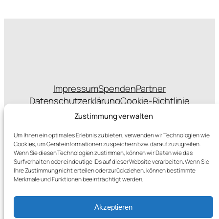
Impressum
Spenden
Partner
Datenschutzerklärung
Cookie-Richtlinie
Statuten
Zustimmung verwalten
Um Ihnen ein optimales Erlebnis zu bieten, verwenden wir Technologien wie
Cookies, um Geräteinformationen zu speichern bzw. darauf zuzugreifen.
Wenn Sie diesen Technologien zustimmen, können wir Daten wie das
sponsert das Hosting
Surfverhalten oder eindeutige IDs auf dieser Website verarbeiten. Wenn Sie
Ihre Zustimmung nicht erteilen oder zurückziehen, können bestimmte
Merkmale und Funktionen beeinträchtigt werden.
Akzeptieren