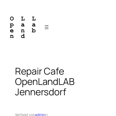
Zum
Inhalt
springen
Repair Cafe
OpenLandLAB
Jennersdorf
Verfasst von
admin
in