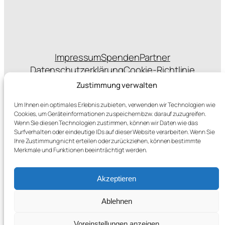
Impressum
Spenden
Partner
Datenschutzerklärung
Cookie-Richtlinie
Statuten
Zustimmung verwalten
Um Ihnen ein optimales Erlebnis zu bieten, verwenden wir Technologien wie
Cookies, um Geräteinformationen zu speichern bzw. darauf zuzugreifen.
Wenn Sie diesen Technologien zustimmen, können wir Daten wie das
sponsert das Hosting
Surfverhalten oder eindeutige IDs auf dieser Website verarbeiten. Wenn Sie
Ihre Zustimmung nicht erteilen oder zurückziehen, können bestimmte
Merkmale und Funktionen beeinträchtigt werden.
Akzeptieren
Ablehnen
Voreinstellungen anzeigen