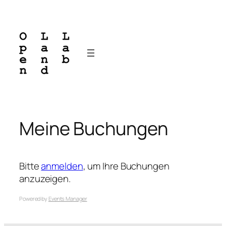
Zum
Inhalt
springen
Meine Buchungen
Bitte
anmelden
, um Ihre Buchungen
anzuzeigen.
Powered by
Events Manager