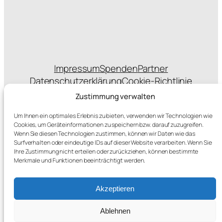
Impressum
Spenden
Partner
Datenschutzerklärung
Cookie-Richtlinie
Statuten
Zustimmung verwalten
Um Ihnen ein optimales Erlebnis zu bieten, verwenden wir Technologien wie
Cookies, um Geräteinformationen zu speichern bzw. darauf zuzugreifen.
Wenn Sie diesen Technologien zustimmen, können wir Daten wie das
sponsert das Hosting
Surfverhalten oder eindeutige IDs auf dieser Website verarbeiten. Wenn Sie
Ihre Zustimmung nicht erteilen oder zurückziehen, können bestimmte
Merkmale und Funktionen beeinträchtigt werden.
Akzeptieren
Ablehnen